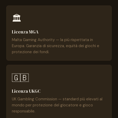
🏛️
Licenza MGA
Malta Gaming Authority — la più rispettata in
Europa. Garanzia di sicurezza, equità dei giochi e
protezione dei fondi.
🇬🇧
Licenza UKGC
UK Gambling Commission — standard più elevati al
mondo per protezione del giocatore e gioco
responsabile.