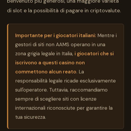
benvenuto più generosi, una maggiore varietà
di slot e la possibilità di pagare in criptovalute.
Importante per i giocatori italiani:
Mentre i
gestori di siti non AAMS operano in una
zona grigia legale in Italia,
i giocatori che si
iscrivono a questi casino non
commettono alcun reato
. La
responsabilità legale ricade esclusivamente
sull'operatore. Tuttavia, raccomandiamo
sempre di scegliere siti con licenze
internazionali riconosciute per garantire la
tua sicurezza.