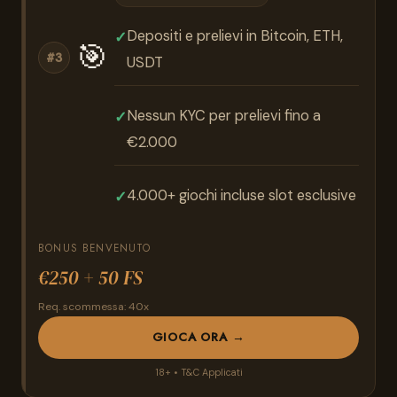
Depositi e prelievi in Bitcoin, ETH,
🎯
#3
USDT
Nessun KYC per prelievi fino a
€2.000
4.000+ giochi incluse slot esclusive
BONUS BENVENUTO
€250 + 50 FS
Req. scommessa: 40x
GIOCA ORA →
18+ • T&C Applicati