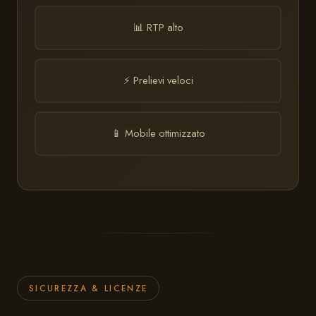
📊 RTP alto
⚡ Prelievi veloci
📱 Mobile ottimizzato
SICUREZZA & LICENZE