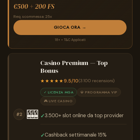
€500 + 200 FS
Req. scommessa: 25x
GIOCA ORA →
18+ • T&C Applicati
Casino Premium — Top
Bonus
★★★★★
9.5/10
(3.100 recensioni)
✓ LICENZA MGA
💎 PROGRAMMA VIP
🎮 LIVE CASINO
🎰
#2
3.500+ slot online da top provider
Cashback settimanale 15%