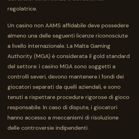
regolatrice.
Un casino non AAMS affidabile deve possedere
almeno una delle seguenti licenze riconosciute
a livello internazionale. La Malta Gaming
Authority (MGA) è considerata il gold standard
del settore: i casino MGA sono soggetti a
controlli severi, devono mantenere i fondi dei
giocatori separati da quelli aziendali, e sono
tenuti a rispettare procedure rigorose di gioco
responsabile. In caso di dispute, i giocatori
hanno accesso a meccanismi di risoluzione
delle controversie indipendenti.