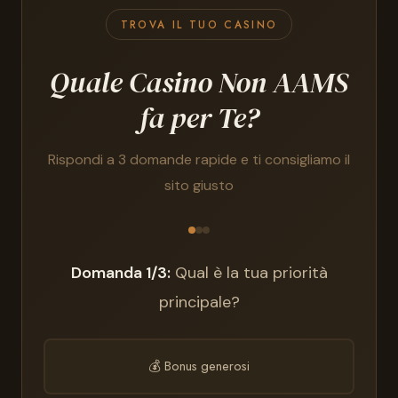
TROVA IL TUO CASINO
Quale Casino Non AAMS
fa per Te?
Rispondi a 3 domande rapide e ti consigliamo il
sito giusto
Domanda 1/3:
Qual è la tua priorità
principale?
💰 Bonus generosi