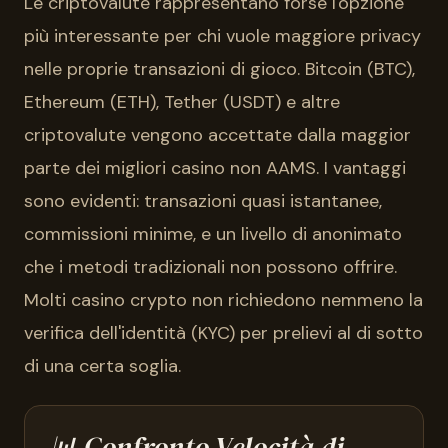
Le criptovalute rappresentano forse l'opzione
più interessante per chi vuole maggiore privacy
nelle proprie transazioni di gioco. Bitcoin (BTC),
Ethereum (ETH), Tether (USDT) e altre
criptovalute vengono accettate dalla maggior
parte dei migliori casino non AAMS. I vantaggi
sono evidenti: transazioni quasi istantanee,
commissioni minime, e un livello di anonimato
che i metodi tradizionali non possono offrire.
Molti casino crypto non richiedono nemmeno la
verifica dell'identità (KYC) per prelievi al di sotto
di una certa soglia.
📊 Confronto Velocità di