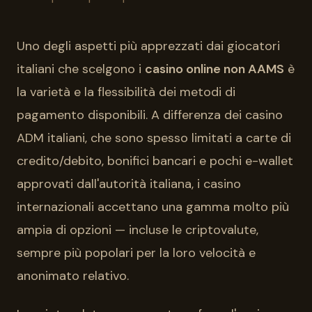
Uno degli aspetti più apprezzati dai giocatori
italiani che scelgono i
casino online non AAMS
è
la varietà e la flessibilità dei metodi di
pagamento disponibili. A differenza dei casino
ADM italiani, che sono spesso limitati a carte di
credito/debito, bonifici bancari e pochi e-wallet
approvati dall'autorità italiana, i casino
internazionali accettano una gamma molto più
ampia di opzioni — incluse le criptovalute,
sempre più popolari per la loro velocità e
anonimato relativo.