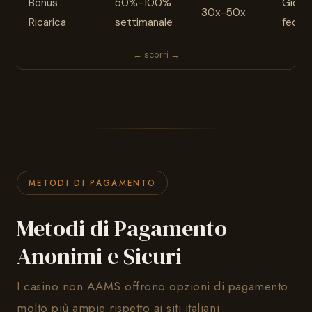
Bonus
50%-100%
Gioca
30x-50x
Ricarica
settimanale
fedeli
← scorri →
METODI DI PAGAMENTO
Metodi di Pagamento
Anonimi e Sicuri
I casino non AAMS offrono opzioni di pagamento
molto più ampie rispetto ai siti italiani