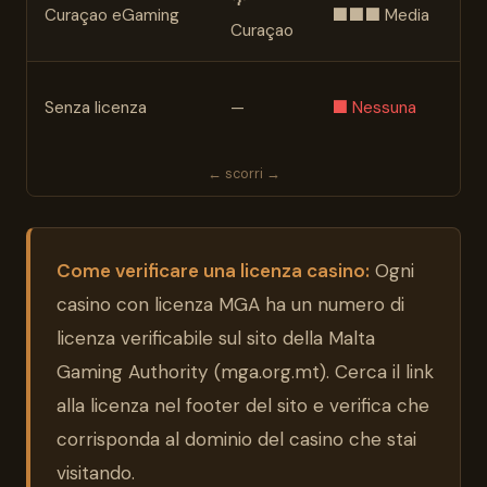
🌴
V
Curaçao eGaming
⬛⬛⬛ Media
Curaçao
i
❌
Senza licenza
—
⬛ Nessuna
e
← scorri →
Come verificare una licenza casino:
Ogni
casino con licenza MGA ha un numero di
licenza verificabile sul sito della Malta
Gaming Authority (mga.org.mt). Cerca il link
alla licenza nel footer del sito e verifica che
corrisponda al dominio del casino che stai
visitando.