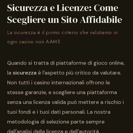
Sicurezza e Licenze: Come
Scegliere un Sito Affidabile
La sicurezza è il primo criterio che valutiamo in
ogni casino non AAMS
Quando si tratta di piattaforme di gioco online,
la
sicurezza
è l'aspetto più critico da valutare.
Non tutti i casino internazionali offrono le
stesse garanzie, e scegliere una piattaforma
senza una licenza valida può mettere a rischio i
tuoi fondi e i tuoi dati personali. La nostra
metodologia di selezione parte sempre
dall'analisi della licenza e dell'autorità